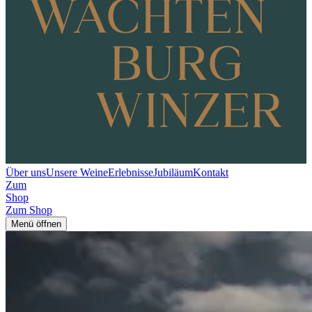
Über uns
Unsere Weine
Erlebnisse
Jubiläum
Kontakt
Zum
Shop
Zum Shop
Menü öffnen