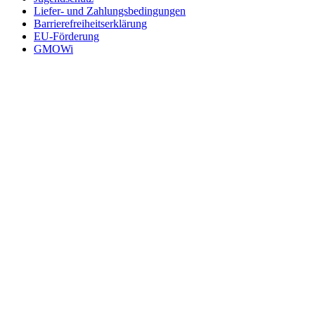
Liefer- und Zahlungsbedingungen
Barriere­freiheits­erklärung
EU-Förderung
GMOWi